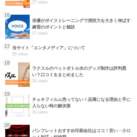
27 views
16
俳優がボイストレーニングで演技力を大きく伸ばす
練習のポイントと秘訣
27 views
17
当サイト「エンタメディア」について
25 views
18
ラクスルのペットボトル水のグッズ制作は評判悪
い？口コミをまとめました
25 views
19
チェキフィルム売ってない！品薄になる理由と手に
入らない時の解決策
20 views
20
パンフレットおすすめ印刷会社はココ！安い・小ロ
ット対応・短納期